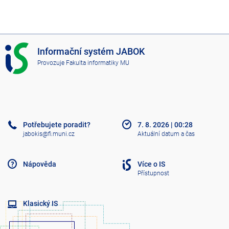
I
Informační systém JABOK
S
Provozuje
Fakulta informatiky MU
J
A
B
O
K
Potřebujete poradit?
7. 8. 2026
|
00:28
jabokis@fi.muni.cz
Aktuální datum a čas
Nápověda
Více o IS
Přístupnost
Klasický IS