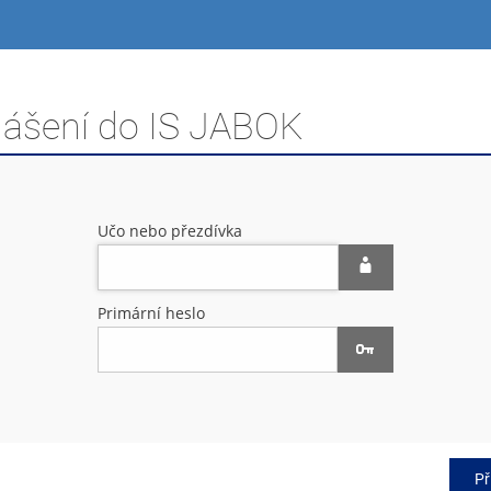
hlášení do IS JABOK
Učo nebo přezdívka
Primární heslo
Př