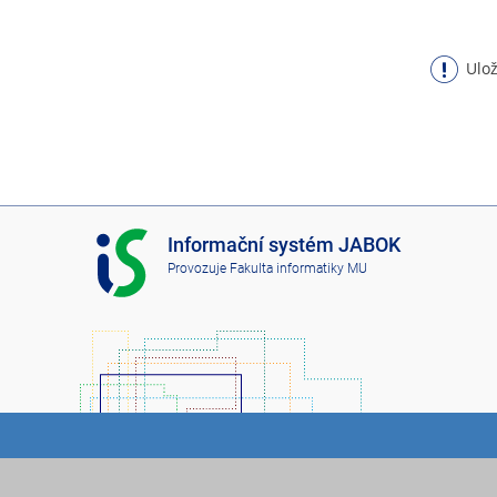
Ulož
I
Informační systém JABOK
S
Provozuje
Fakulta informatiky MU
J
A
B
O
K