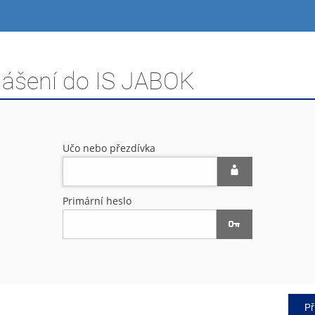
hlášení do IS JABOK
Učo nebo přezdívka
Primární heslo
Př