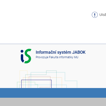
Ulož
I
Informační systém JABOK
S
Provozuje
Fakulta informatiky MU
J
A
B
O
K