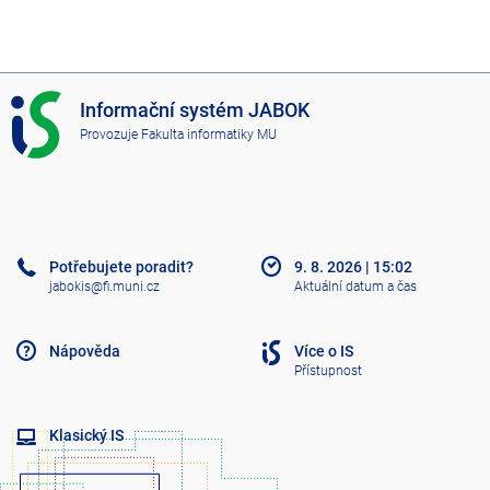
I
Informační systém JABOK
S
Provozuje
Fakulta informatiky MU
J
A
B
O
K
Potřebujete poradit?
9. 8. 2026
|
15:02
jabokis@fi.muni.cz
Aktuální datum a čas
Nápověda
Více o IS
Přístupnost
Klasický IS