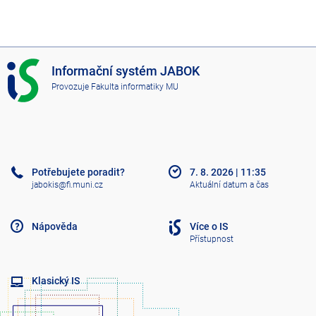
I
Informační systém JABOK
S
Provozuje
Fakulta informatiky MU
J
A
B
O
K
Potřebujete poradit?
7. 8. 2026
|
11:35
jabokis@fi.muni.cz
Aktuální datum a čas
Nápověda
Více o IS
Přístupnost
Klasický IS