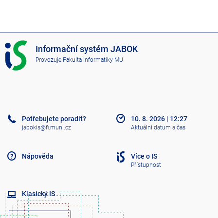
I
Informační systém JABOK
S
Provozuje
Fakulta informatiky MU
J
A
B
O
K
Potřebujete poradit?
10. 8. 2026
|
12:27
jabokis@fi.muni.cz
Aktuální datum a čas
Nápověda
Více o IS
Přístupnost
Klasický IS