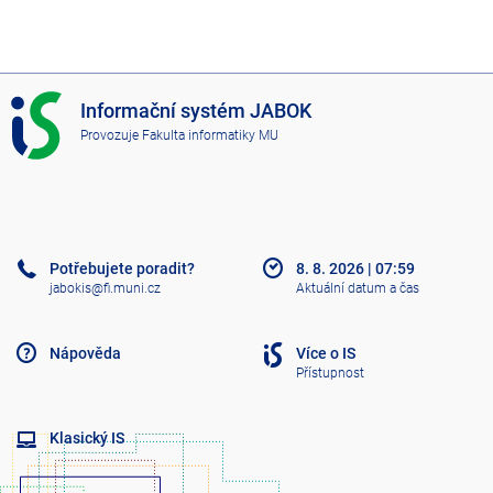
I
Informační systém JABOK
S
Provozuje
Fakulta informatiky MU
J
A
B
O
K
Potřebujete poradit?
8. 8. 2026
|
07:59
jabokis@fi.muni.cz
Aktuální datum a čas
Nápověda
Více o IS
Přístupnost
Klasický IS