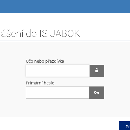
hlášení do IS JABOK
Učo nebo přezdívka
Primární heslo
Př