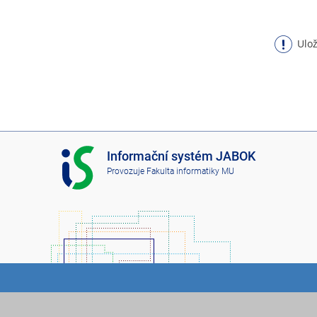
Ulož
I
Informační systém JABOK
S
Provozuje
Fakulta informatiky MU
J
A
B
O
K