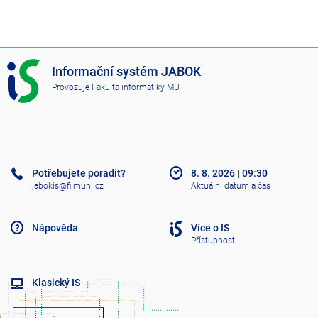
I
Informační systém JABOK
S
Provozuje
Fakulta informatiky MU
J
A
B
O
K
Potřebujete poradit?
8. 8. 2026
|
09:30
jabokis@fi.muni.cz
Aktuální datum a čas
Nápověda
Více o IS
Přístupnost
Klasický IS