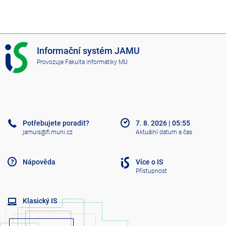
I
Informační systém JAMU
S
Provozuje
Fakulta informatiky MU
J
A
M
U
Potřebujete poradit?
7. 8. 2026
|
05:55
jamuis@fi.muni.cz
Aktuální datum a čas
Nápověda
Více o IS
Přístupnost
Klasický IS