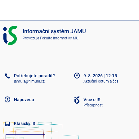
I
Informační systém JAMU
S
Provozuje
Fakulta informatiky MU
J
A
M
U
Potřebujete poradit?
9. 8. 2026
|
12:15
jamuis@fi.muni.cz
Aktuální datum a čas
Nápověda
Více o IS
Přístupnost
Klasický IS