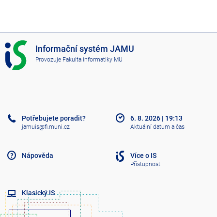
I
Informační systém JAMU
S
Provozuje
Fakulta informatiky MU
J
A
M
U
Potřebujete poradit?
6. 8. 2026
|
19:13
jamuis@fi.muni.cz
Aktuální datum a čas
Nápověda
Více o IS
Přístupnost
Klasický IS