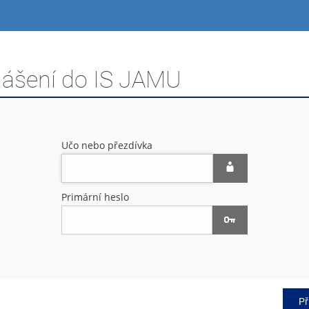
hlášení do IS JAMU
Učo nebo přezdívka
Primární heslo
Př