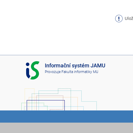
Ulož
I
Informační systém JAMU
S
Provozuje
Fakulta informatiky MU
J
A
M
U