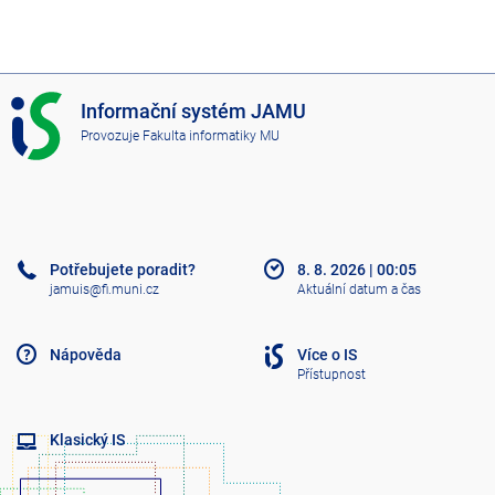
I
Informační systém JAMU
S
Provozuje
Fakulta informatiky MU
J
A
M
U
Potřebujete poradit?
8. 8. 2026
|
00:05
jamuis@fi.muni.cz
Aktuální datum a čas
Nápověda
Více o IS
Přístupnost
Klasický IS