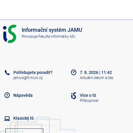
I
Informační systém JAMU
S
Provozuje
Fakulta informatiky MU
J
A
M
U
Potřebujete poradit?
7. 8. 2026
|
11:42
jamuis@fi.muni.cz
Aktuální datum a čas
Nápověda
Více o IS
Přístupnost
Klasický IS