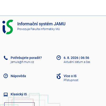
I
Informační systém JAMU
S
Provozuje
Fakulta informatiky MU
J
A
M
U
Potřebujete poradit?
6. 8. 2026
|
06:56
jamuis@fi.muni.cz
Aktuální datum a čas
Nápověda
Více o IS
Přístupnost
Klasický IS