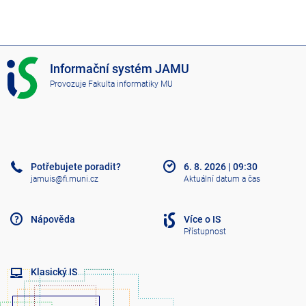
I
Informační systém JAMU
S
Provozuje
Fakulta informatiky MU
J
A
M
U
Potřebujete poradit?
6. 8. 2026
|
09:30
jamuis@fi.muni.cz
Aktuální datum a čas
Nápověda
Více o IS
Přístupnost
Klasický IS