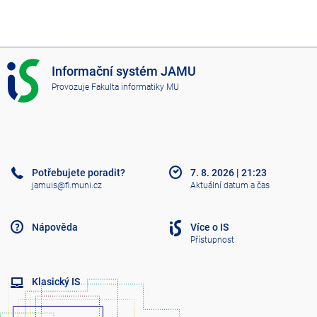
I
Informační systém JAMU
S
Provozuje
Fakulta informatiky MU
J
A
M
U
Potřebujete poradit?
7. 8. 2026
|
21:23
jamuis@fi.muni.cz
Aktuální datum a čas
Nápověda
Více o IS
Přístupnost
Klasický IS