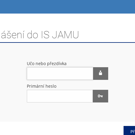
hlášení do IS JAMU
Učo nebo přezdívka
Primární heslo
Př