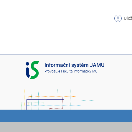
Ulož
I
Informační systém JAMU
S
Provozuje
Fakulta informatiky MU
J
A
M
U