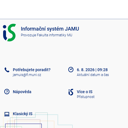
I
Informační systém JAMU
S
Provozuje
Fakulta informatiky MU
J
A
M
U
Potřebujete poradit?
6. 8. 2026
|
09:28
jamuis@fi.muni.cz
Aktuální datum a čas
Nápověda
Více o IS
Přístupnost
Klasický IS