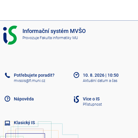
I
Informační systém MVŠO
S
Provozuje
Fakulta informatiky MU
M
V
Š
O
Potřebujete poradit?
10. 8. 2026
|
10:50
mvsois@fi.muni.cz
Aktuální datum a čas
Nápověda
Více o IS
Přístupnost
Klasický IS