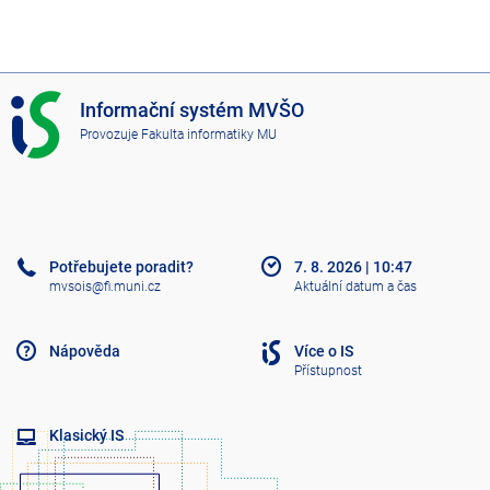
I
Informační systém MVŠO
S
Provozuje
Fakulta informatiky MU
M
V
Š
O
Potřebujete poradit?
7. 8. 2026
|
10:47
mvsois@fi.muni.cz
Aktuální datum a čas
Nápověda
Více o IS
Přístupnost
Klasický IS