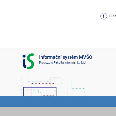
Ulož
I
Informační systém MVŠO
S
Provozuje
Fakulta informatiky MU
M
V
Š
O