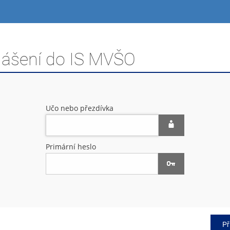
hlášení do IS MVŠO
Učo nebo přezdívka
Primární heslo
Př