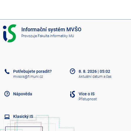
I
Informační systém MVŠO
S
Provozuje
Fakulta informatiky MU
M
V
Š
O
Potřebujete poradit?
8. 8. 2026
|
05:02
mvsois@fi.muni.cz
Aktuální datum a čas
Nápověda
Více o IS
Přístupnost
Klasický IS