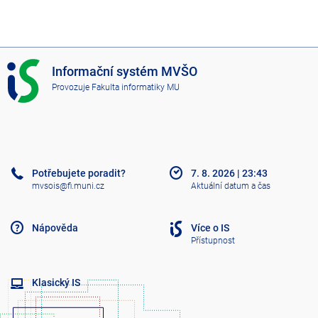
I
Informační systém MVŠO
S
Provozuje
Fakulta informatiky MU
M
V
Š
O
Potřebujete poradit?
7. 8. 2026
|
23:43
mvsois@fi.muni.cz
Aktuální datum a čas
Nápověda
Více o IS
Přístupnost
Klasický IS