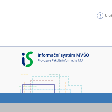
Ulož
I
Informační systém MVŠO
S
Provozuje
Fakulta informatiky MU
M
V
Š
O