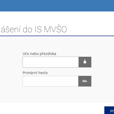
hlášení do IS MVŠO
Učo nebo přezdívka
Primární heslo
Př