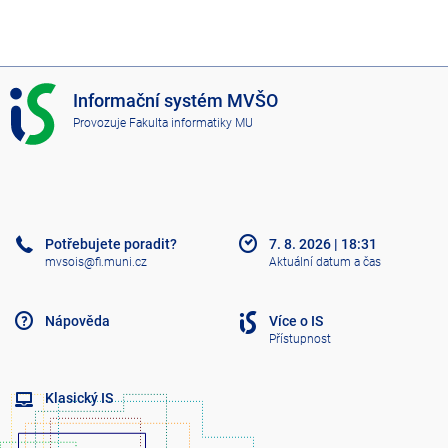
I
Informační systém MVŠO
S
Provozuje
Fakulta informatiky MU
M
V
Š
O
Potřebujete poradit?
7. 8. 2026
|
18:31
mvsois@fi.muni.cz
Aktuální datum a čas
Nápověda
Více o IS
Přístupnost
Klasický IS