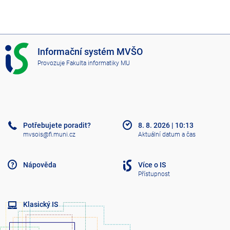
I
Informační systém MVŠO
S
Provozuje
Fakulta informatiky MU
M
V
Š
O
Potřebujete poradit?
8. 8. 2026
|
10:13
mvsois@fi.muni.cz
Aktuální datum a čas
Nápověda
Více o IS
Přístupnost
Klasický IS