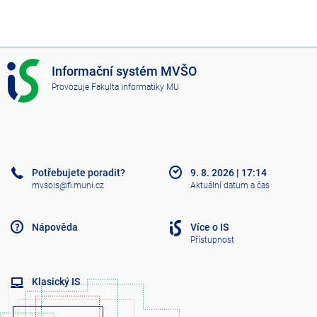
I
Informační systém MVŠO
S
Provozuje
Fakulta informatiky MU
M
V
Š
O
Potřebujete poradit?
9. 8. 2026
|
17:14
mvsois@fi.muni.cz
Aktuální datum a čas
Nápověda
Více o IS
Přístupnost
Klasický IS