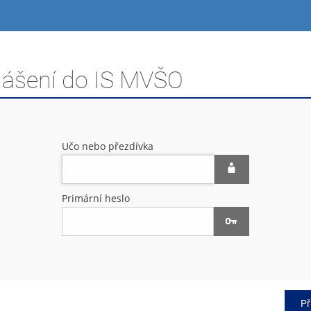
hlášení do IS MVŠO
Učo nebo přezdívka
Primární heslo
Př