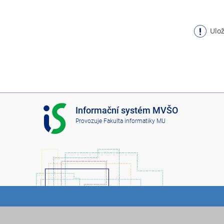
Ulož
I
Informační systém MVŠO
S
Provozuje
Fakulta informatiky MU
M
V
Š
O