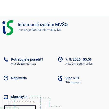
I
Informační systém MVŠO
S
Provozuje
Fakulta informatiky MU
M
V
Š
O
Potřebujete poradit?
7. 8. 2026
|
05:56
mvsois@fi.muni.cz
Aktuální datum a čas
Nápověda
Více o IS
Přístupnost
Klasický IS