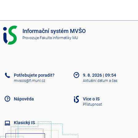
I
Informační systém MVŠO
S
Provozuje
Fakulta informatiky MU
M
V
Š
O
Potřebujete poradit?
9. 8. 2026
|
09:54
mvsois@fi.muni.cz
Aktuální datum a čas
Nápověda
Více o IS
Přístupnost
Klasický IS