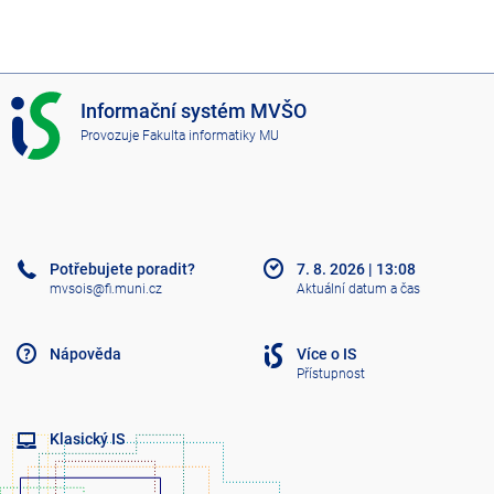
I
Informační systém MVŠO
S
Provozuje
Fakulta informatiky MU
M
V
Š
O
Potřebujete poradit?
7. 8. 2026
|
13:08
mvsois@fi.muni.cz
Aktuální datum a čas
Nápověda
Více o IS
Přístupnost
Klasický IS