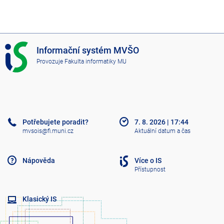
I
Informační systém MVŠO
S
Provozuje
Fakulta informatiky MU
M
V
Š
O
Potřebujete poradit?
7. 8. 2026
|
17:44
mvsois@fi.muni.cz
Aktuální datum a čas
Nápověda
Více o IS
Přístupnost
Klasický IS