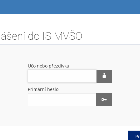
hlášení do IS MVŠO
Učo nebo přezdívka
Primární heslo
Př