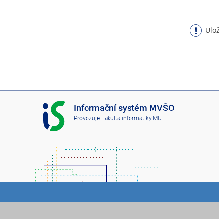
Ulož
I
Informační systém MVŠO
S
Provozuje
Fakulta informatiky MU
M
V
Š
O