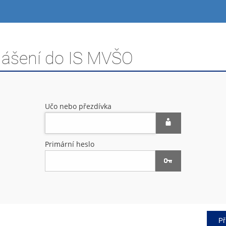
hlášení do IS MVŠO
Učo nebo přezdívka
Primární heslo
Př