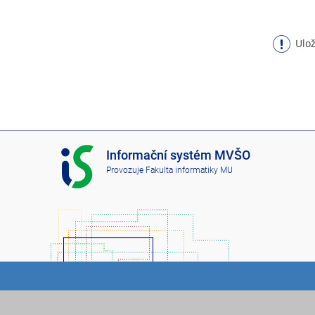
Ulož
I
Informační systém MVŠO
S
Provozuje
Fakulta informatiky MU
M
V
Š
O