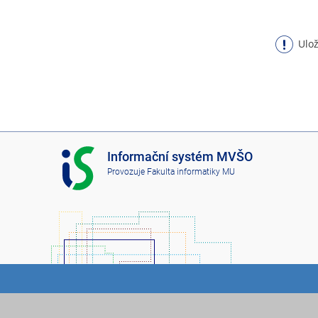
Ulož
I
Informační systém MVŠO
S
Provozuje
Fakulta informatiky MU
M
V
Š
O