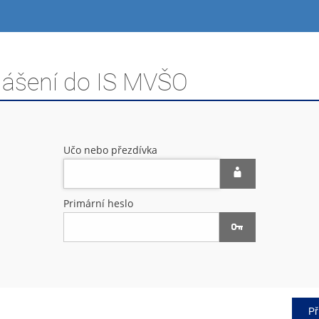
hlášení do IS MVŠO
Učo nebo přezdívka
Primární heslo
Př