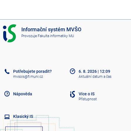
I
Informační systém MVŠO
S
Provozuje
Fakulta informatiky MU
M
V
Š
O
Potřebujete poradit?
6. 8. 2026
|
12:09
mvsois@fi.muni.cz
Aktuální datum a čas
Nápověda
Více o IS
Přístupnost
Klasický IS