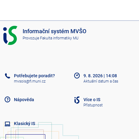
I
Informační systém MVŠO
S
Provozuje
Fakulta informatiky MU
M
V
Š
O
Potřebujete poradit?
9. 8. 2026
|
14:08
mvsois@fi.muni.cz
Aktuální datum a čas
Nápověda
Více o IS
Přístupnost
Klasický IS