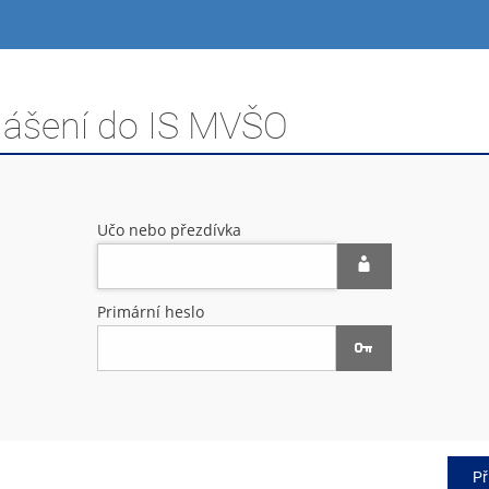
hlášení do IS MVŠO
Učo nebo přezdívka
Primární heslo
Př