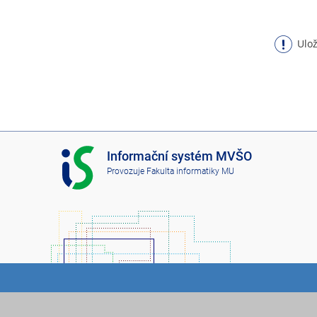
Ulož
I
Informační systém MVŠO
S
Provozuje
Fakulta informatiky MU
M
V
Š
O