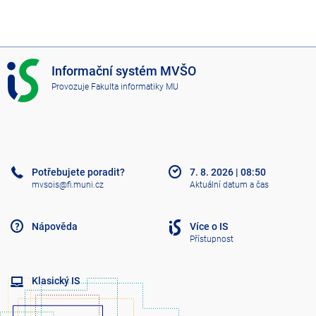
I
Informační systém MVŠO
S
Provozuje
Fakulta informatiky MU
M
V
Š
O
Potřebujete poradit?
7. 8. 2026
|
08:50
mvsois@fi.muni.cz
Aktuální datum a čas
Nápověda
Více o IS
Přístupnost
Klasický IS