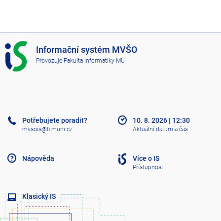
I
Informační systém MVŠO
S
Provozuje
Fakulta informatiky MU
M
V
Š
O
Potřebujete poradit?
10. 8. 2026
|
12:30
mvsois@fi.muni.cz
Aktuální datum a čas
Nápověda
Více o IS
Přístupnost
Klasický IS