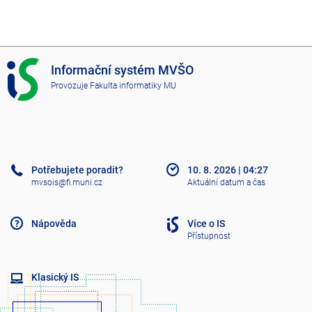
I
Informační systém MVŠO
S
Provozuje
Fakulta informatiky MU
M
V
Š
O
Potřebujete poradit?
10. 8. 2026
|
04:27
mvsois@fi.muni.cz
Aktuální datum a čas
Nápověda
Více o IS
Přístupnost
Klasický IS