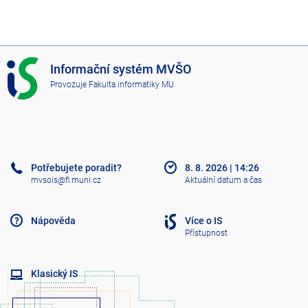
I
Informační systém MVŠO
S
Provozuje
Fakulta informatiky MU
M
V
Š
O
Potřebujete poradit?
8. 8. 2026
|
14:26
mvsois@fi.muni.cz
Aktuální datum a čas
Nápověda
Více o IS
Přístupnost
Klasický IS