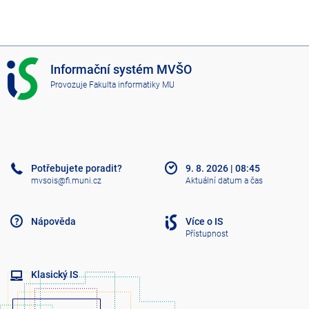
I
Informační systém MVŠO
S
Provozuje
Fakulta informatiky MU
M
V
Š
O
Potřebujete poradit?
9. 8. 2026
|
08:45
mvsois@fi.muni.cz
Aktuální datum a čas
Nápověda
Více o IS
Přístupnost
Klasický IS