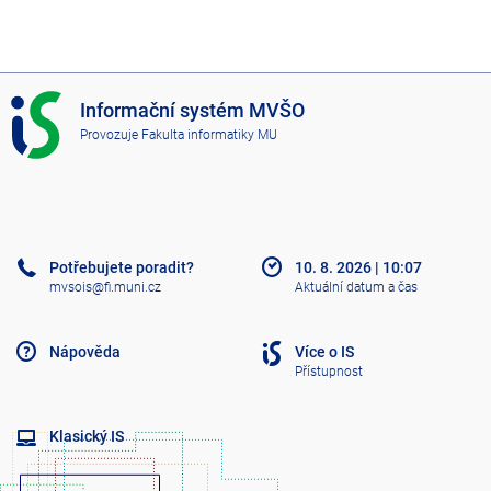
I
Informační systém MVŠO
S
Provozuje
Fakulta informatiky MU
M
V
Š
O
Potřebujete poradit?
10. 8. 2026
|
10:07
mvsois@fi.muni.cz
Aktuální datum a čas
Nápověda
Více o IS
Přístupnost
Klasický IS