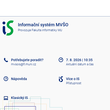
I
Informační systém MVŠO
S
Provozuje
Fakulta informatiky MU
M
V
Š
O
Potřebujete poradit?
7. 8. 2026
|
10:35
mvsois@fi.muni.cz
Aktuální datum a čas
Nápověda
Více o IS
Přístupnost
Klasický IS