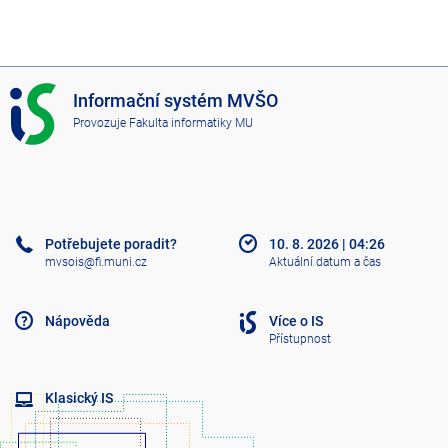
I
Informační systém MVŠO
S
Provozuje
Fakulta informatiky MU
M
V
Š
O
Potřebujete poradit?
10. 8. 2026
|
04:26
mvsois@fi.muni.cz
Aktuální datum a čas
Nápověda
Více o IS
Přístupnost
Klasický IS