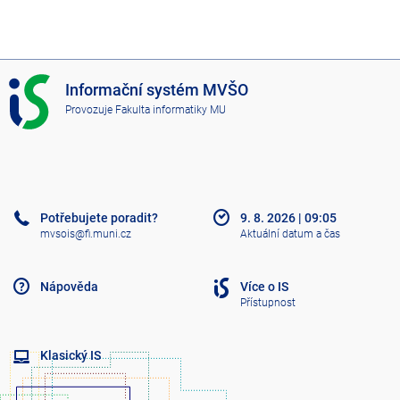
I
Informační systém MVŠO
S
Provozuje
Fakulta informatiky MU
M
V
Š
O
Potřebujete poradit?
9. 8. 2026
|
09:05
mvsois@fi.muni.cz
Aktuální datum a čas
Nápověda
Více o IS
Přístupnost
Klasický IS