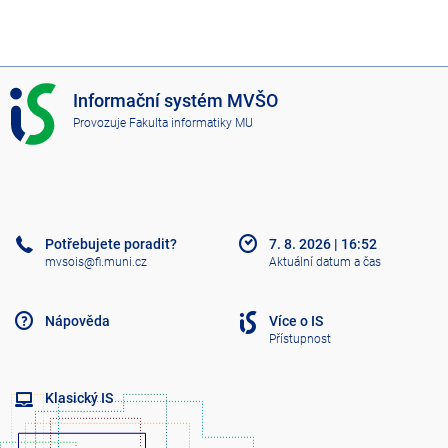
I
Informační systém MVŠO
S
Provozuje
Fakulta informatiky MU
M
V
Š
O
Potřebujete poradit?
7. 8. 2026
|
16:52
mvsois@fi.muni.cz
Aktuální datum a čas
Nápověda
Více o IS
Přístupnost
Klasický IS